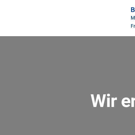
B
M
Fr
Wir e